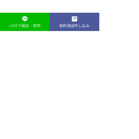
LINEで相談・質問
無料相談申し込み
復縁屋の実態、暴露します | たじま
©2023 復縁屋の実態、暴露します | たじま